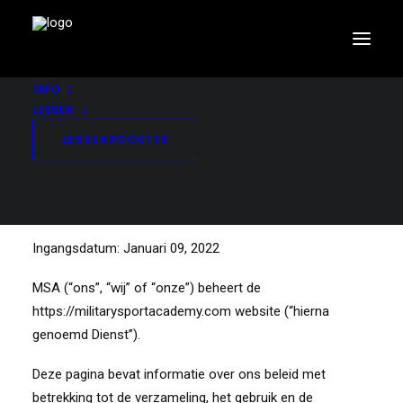
INFO
LESSEN
LESSENROOSTER
Privacybeleid
Ingangsdatum: Januari 09, 2022
MSA (“ons”, “wij” of “onze”) beheert de
https://militarysportacademy.com website (“hierna
genoemd Dienst”).
Deze pagina bevat informatie over ons beleid met
betrekking tot de verzameling, het gebruik en de